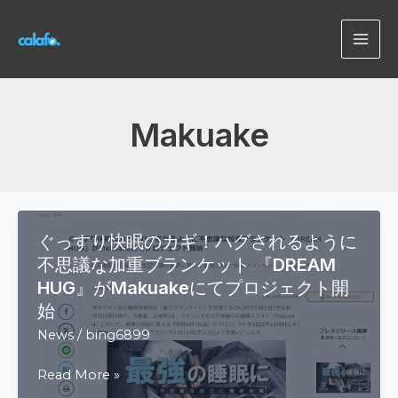
内
容
MAI
を
ス
ME
キ
ッ
Makuake
プ
ぐっすり快眠のカギ！ハグされるように
不思議な加重ブランケット 『DREAM
HUG』がMakuakeにてプロジェクト開
始
News
/
bing6899
ぐ
Read More »
っ