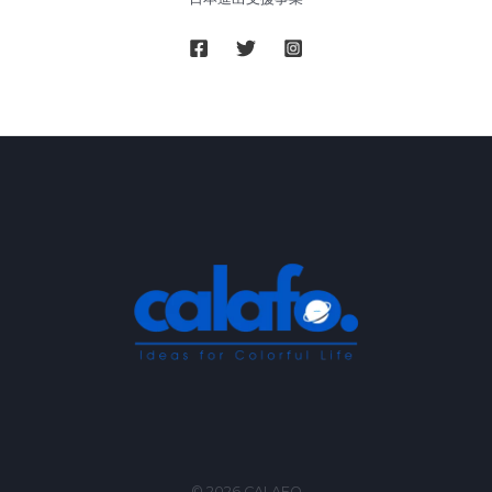
な
加
重
ブ
ラ
ン
ケ
ッ
ト
『DREAM
HUG』
が
Makuake
に
て
プ
ロ
ジ
ェ
© 2026 CALAFO