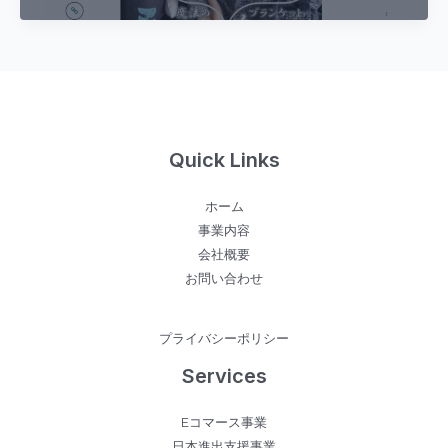
す
り
快
眠
の
カ
Quick Links
ギ！
ハ
ホーム
グ
事業内容
さ
会社概要
れ
お問い合わせ
る
よ
う
プライバシーポリシー
に
Services
不
思
Eコマース事業
議
日本進出支援事業