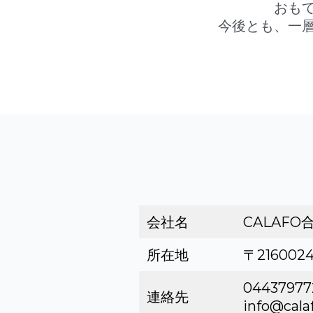
おも
今後とも、一
会社名
CALAFO
所在地
〒21600
04437977
連絡先
info@calaf