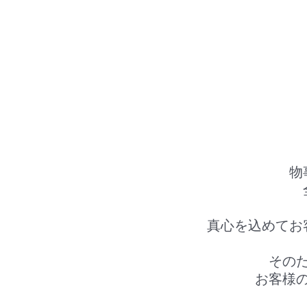
物
真心を込めてお
その
お客様