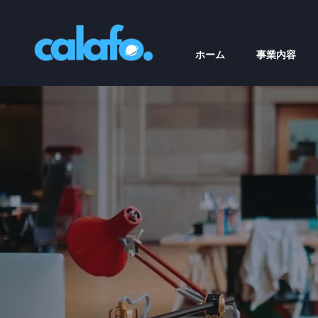
内
容
を
ホーム
事業内容
ス
キ
ッ
プ