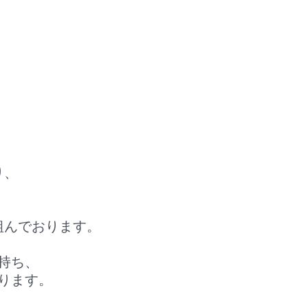
り、
、
組んでおります。
持ち、
ります。