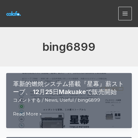
内
容
MAI
を
ス
ME
キ
ッ
bing6899
プ
革新的燃焼システム搭載『星幕』薪スト
ーブ、 12月25日Makuakeで販売開始
コメントする
/
News
,
Useful
/
bing6899
革
Read More »
新
的
燃