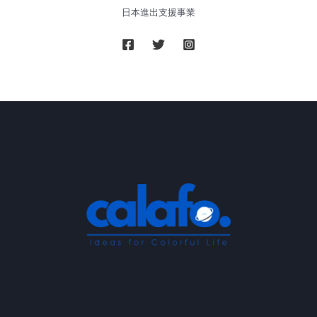
で
HUG』
日本進出支援事業
解
が
決！
Makuake
除
に
菌
て
の
プ
新
ロ
方
ジ
式
ェ
『オ
ク
ゾ
ト
ン・
開
ナ
始
ノ
ミ
ス
ト
噴
霧