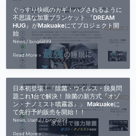
焼
ぐっすり快眠のカギ！ハグされるように
シ
不思議な加重ブランケット 『DREAM
ス
HUG』がMakuakeにてプロジェクト開
テ
始
ム
News
/
bing6899
搭
載
ぐ
Read More »
『星
っ
幕』
す
薪
り
ス
快
ト
日本初登場！「除菌・ウイルス・脱臭問
眠
ー
題これ1台で解決！ 除菌の新方式『オゾ
の
ブ、
ン・ナノミスト噴霧器』」 Makuakeに
カ
12
て先行予約販売を開始！！
ギ！
月
News
,
Useful
/
bing6899
ハ
25
グ
日
日
Read More »
さ