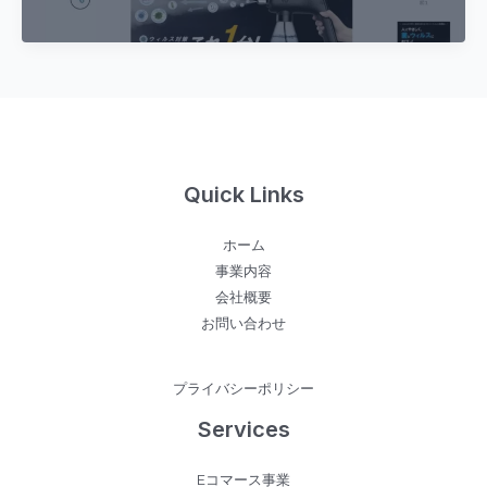
Makuake
本
れ
で
初
る
販
登
よ
売
場！
う
開
「除
に
始
菌・
不
ウ
思
Quick Links
イ
議
ル
な
ホーム
ス・
加
事業内容
脱
重
会社概要
臭
ブ
お問い合わせ
問
ラ
題
ン
こ
ケ
プライバシーポリシー
れ
ッ
Services
1
ト
台
『DREAM
Eコマース事業