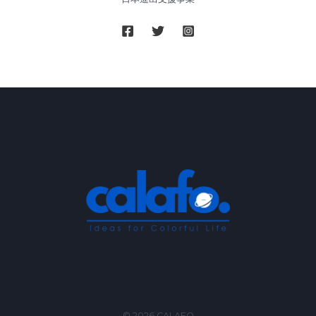
な
加
重
ブ
ラ
ン
ケ
ッ
ト
『DREAM
HUG』
が
Makuake
に
て
プ
ロ
ジ
ェ
© 2026 CALAFO