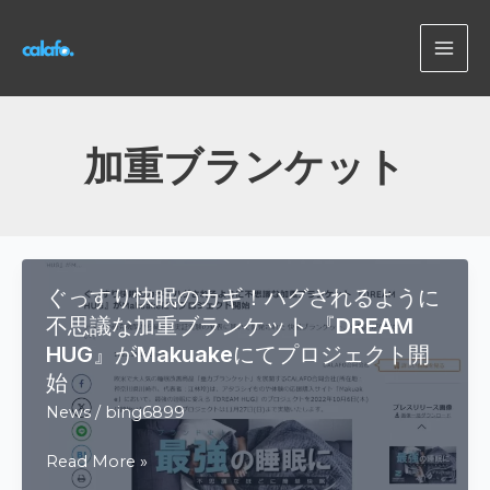
内
容
MAI
を
ス
ME
キ
ッ
加重ブランケット
プ
ぐっすり快眠のカギ！ハグされるように
不思議な加重ブランケット 『DREAM
HUG』がMakuakeにてプロジェクト開
始
News
/
bing6899
ぐ
Read More »
っ