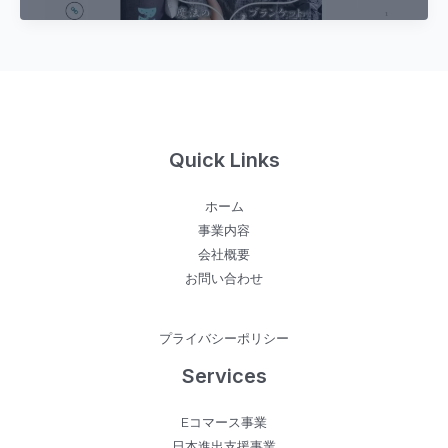
す
り
快
眠
の
カ
Quick Links
ギ！
ハ
ホーム
グ
事業内容
さ
会社概要
れ
お問い合わせ
る
よ
う
プライバシーポリシー
に
Services
不
思
Eコマース事業
議
日本進出支援事業