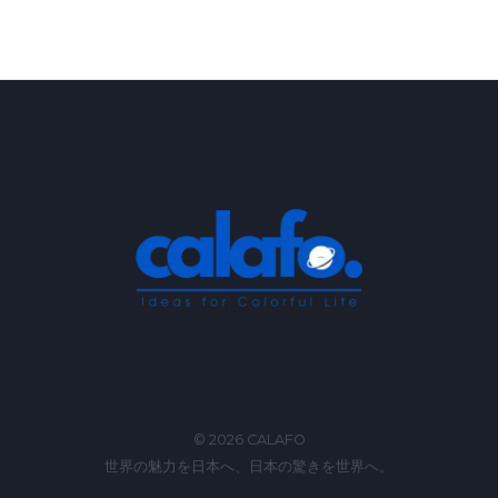
Makuake
で
販
売
開
始
© 2026 CALAFO
世界の魅力を日本へ、日本の驚きを世界へ。