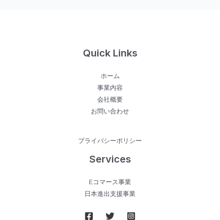
焼
シ
ス
テ
Quick Links
ム
搭
ホーム
載
事業内容
『星
会社概要
幕』
お問い合わせ
薪
ス
ト
プライバシーポリシー
ー
Services
ブ、
12
Eコマース事業
月
日本進出支援事業
25
日