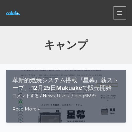
内
容
MAI
を
ス
ME
キ
ッ
キャンプ
プ
革新的燃焼システム搭載『星幕』薪スト
ーブ、 12月25日Makuakeで販売開始
コメントする
/
News
,
Useful
/
bing6899
革
Read More »
新
的
燃