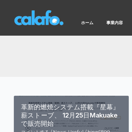
内
容
を
ホーム
事業内容
ス
キ
ッ
プ
革新的燃焼システム搭載『星幕』
薪ストーブ、 12月25日Makuake
で販売開始