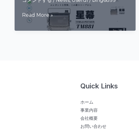
コメントする
/
News
,
Useful
/
bing6899
革
Read More »
新
的
燃
焼
シ
ス
テ
ム
Quick Links
搭
載
ホーム
『星
事業内容
幕』
会社概要
薪
お問い合わせ
ス
ト